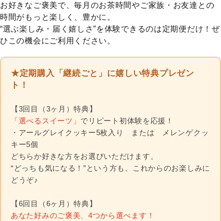
スキンケア
お好きなご褒美で、毎月のお茶時間やご家族・お友達との
時間がもっと楽しく、豊かに。
“選ぶ楽しみ・届く嬉しさ”を体験できるのは定期便だけ！ぜ
概要
ひこの機会にご利用ください。
定期購入商品
★定期購入「継続ごと」に嬉しい特典プレゼン
ご利用ガイド
ト！
プライバシーポリシー
【3回目（3ヶ月）特典】
「選べるスイーツ」
でリピート初体験を応援！
特定商取引法について
・アールグレイクッキー5枚入り または メレンゲクッ
キー5個
お問い合わせ
どちらか好きな方をお選びいただけます。
“どっちも気になる！”という方も、これからのお楽しみに
どうぞ♪
【6回目（6ヶ月）特典】
あなた好みのご褒美、4つから選べます！