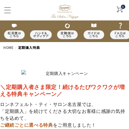
0
紅茶葉は
ハンド＆
定期便は
ガイドは
ＦＡＱは
こちら
ボディケア
こちら
こちら
こちら
HOME
定期購入特典
ACCOUNT MENU
＼定期購入者さま限定！続けるたびワクワクが増
meeting_room
person
ログイン
新規会員登録
える特典キャンペーン／
カテゴリーから探す
ロンネフェルト・ティ・サロン名古屋では、
「定期購入」を続けてくださる大切なお客様に感謝の気持
種類から探す
ちを込めて、
ご継続ごとに選べる特典
をご用意しました！