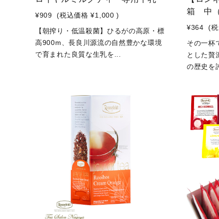
箱 中
¥909
(税込価格
¥1,000
)
¥364
(
【朝搾り・低温殺菌】ひるがの高原・標
高900m、長良川源流の自然豊かな環境
その一杯
で育まれた良質な生乳を...
とした贅
の歴史を誇