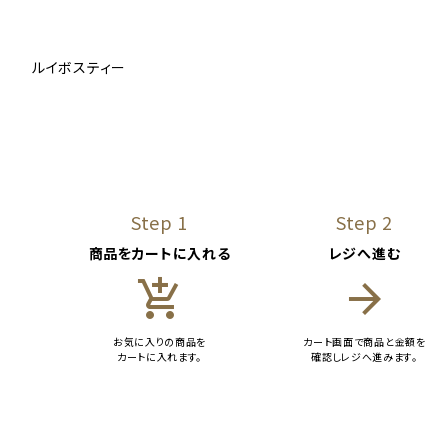
ルイボスティー
Step 1
Step 2
商品をカートに入れる
レジへ進む
add_shopping_cart
arrow_forward
お気に入りの商品を
カート画面で商品と金額を
カートに入れます。
確認しレジへ進みます。