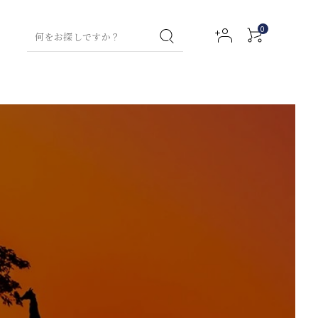
0
イスティー特集
コラム
グリーンティー
お試しセット
ハンド
フレーバーテ
ハンド
フルーツハーブティー
グリーンティ
ボディ
ウォッ
ィー
クリー
ー
ローシ
アクセサリー
ウェルネスティー
シュ
ム
ョン
ミルクティー
ティー
（デトックス用）
プ用ティーバッ
ルイボスティ
ウェルネステ
チャイ
マタニティ
ネイル
ー
ファブ
ィー
アロマ
セラム
リック
（デトックス
バスオ
チギフト
その他商品
スプレ
用）
イル
ー
ハイグレードティー
チャイ