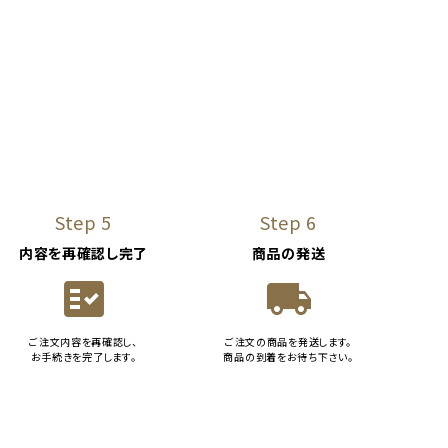
Step 5
Step 6
内容を再確認し完了
商品の発送
fact_check
local_shipping
ご注文内容を再確認し、
ご注文の商品を発送します。
お手続きを完了します。
商品の到着をお待ち下さい。