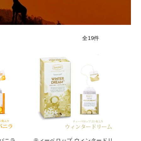
アイスティー
シーズンティ
ハイグレード
全19件
ー
ティー
バニラ
ティーベロップ ウィンタードリ