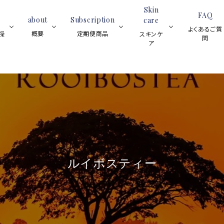
Skin
FAQ
about
Subscription
care
よくあるご質
概要
定期便商品
探
スキンケ
問
ア
ブラックティー
スイーツ
紅茶全般
フレーバーティー
ア
ティーサロ
ロンネフェ
スキン
ブラックティ
ティーベロップ
ンについて
ルトの魅力
ケア全
ー
(ティーバッグ)
と歴史
般
ハーブティー
ルイボスティー
ジョイオブ
(マグカッ
フルーツハー
ハーブティー
グ)
レモンティー
ルイボスティー
アイスティー
ブティー
ネイル
オイル
スキンケア用品
プ
ノンカフェイン
シーズンティー