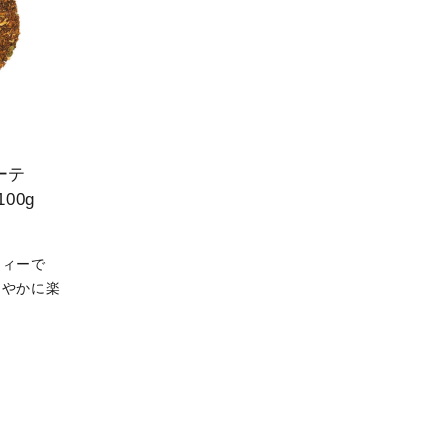
ーテ
00g
ティーで
ろやかに楽