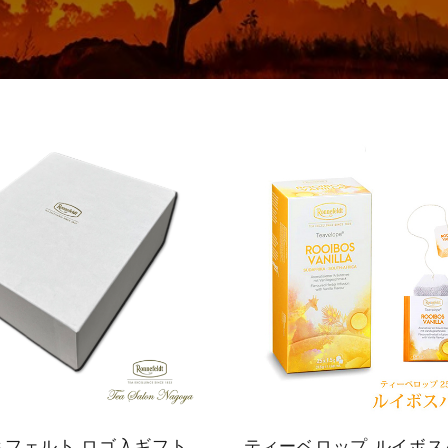
ミルクティー
レモンティー
ネイル
ファイ
マタニティ
ル・ケ
ノンカフェイ
アグッ
ン
ズ
ティーベロッ
ジョイオブテ
プ
ィー
ネフェルト ロゴ入ギフト
ティーベロップ ルイボス