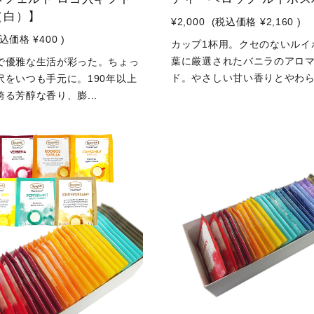
（白）】
¥2,000
(税込価格
¥2,160
)
税込価格
¥400
)
カップ1杯用。クセのないルイ
葉に厳選されたバニラのアロ
で優雅な生活が彩った。ちょっ
ド。やさしい甘い香りとやわら.
沢をいつも手元に。190年以上
る芳醇な香り、膨...