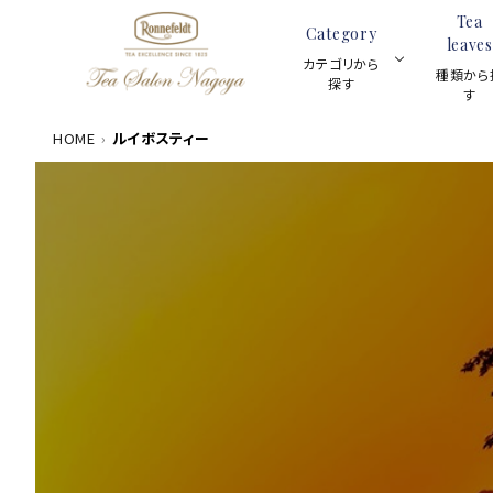
Tea
Category
leaves
カテゴリから
種類から
探す
す
HOME
ルイボスティー
数量限定商品
ACCOUNT MENU
茶葉100g
meeting_room
person
ログイン
新規会員登録
カテゴリーから探す
ギフトセット
種類から探す
スキンケア