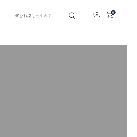
0
イスティー特集
コラム
グリーンティー
お試しセット
ハンド
フレーバーテ
ハンド
フルーツハーブティー
グリーンティ
ボディ
ウォッ
ィー
クリー
ー
ローシ
アクセサリー
ウェルネスティー
シュ
ム
ョン
ミルクティー
ティー
（デトックス用）
プ用ティーバッ
ルイボスティ
ウェルネステ
チャイ
マタニティ
ネイル
ー
ファブ
ィー
アロマ
セラム
リック
（デトックス
バスオ
チギフト
その他商品
スプレ
用）
イル
ー
ハイグレードティー
チャイ