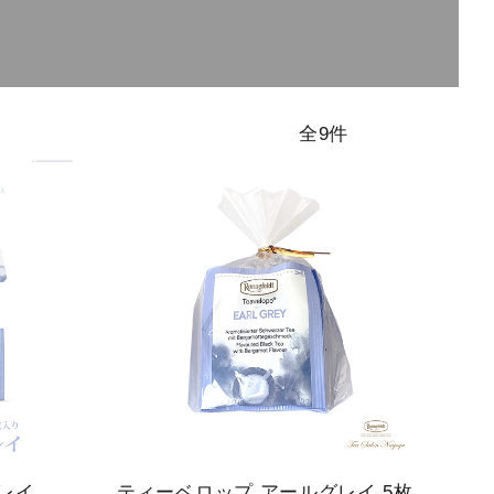
アイスティー
シーズンティ
ハイグレード
全9件
ー
ティー
レイ
ティーベロップ アールグレイ 5枚