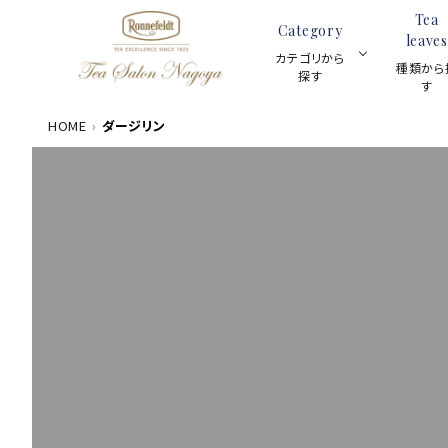
Tea
Category
leaves
カテゴリから
種類から
探す
す
HOME
ダージリン
数量限定商品
ACCOUNT MENU
茶葉100g
meeting_room
person
ログイン
新規会員登録
カテゴリーから探す
ギフトセット
種類から探す
スキンケア