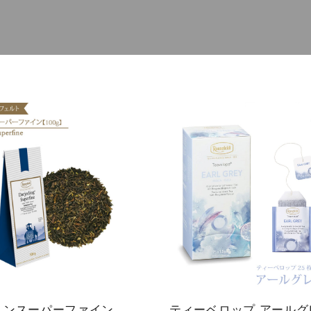
ミルクティー
レモンティー
ネイル
ファイ
マタニティ
ル・ケ
ノンカフェイ
アグッ
ン
ズ
ティーベロッ
ジョイオブテ
プ
ィー
リンスーパーファイン
ティーベロップ アールグ