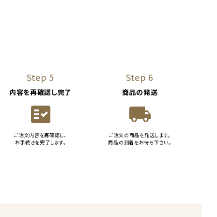
Step 5
Step 6
内容を再確認し完了
商品の発送
fact_check
local_shipping
ご注文内容を再確認し、
ご注文の商品を発送します。
お手続きを完了します。
商品の到着をお待ち下さい。