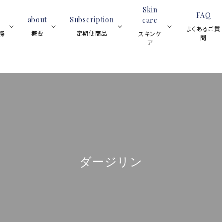
Skin
FAQ
about
Subscription
care
よくあるご質
概要
定期便商品
探
スキンケ
問
ア
ブラックティー
スイーツ
紅茶全般
フレーバーティー
ア
ティーサロ
ロンネフェ
スキン
ブラックティ
ティーベロップ
ンについて
ルトの魅力
ケア全
ー
(ティーバッグ)
と歴史
般
ハーブティー
ルイボスティー
ジョイオブ
(マグカッ
フルーツハー
ハーブティー
グ)
レモンティー
ダージリン
アイスティー
ブティー
ネイル
オイル
スキンケア用品
プ
ノンカフェイン
シーズンティー