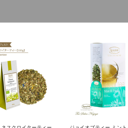
ミルクティー
レモンティー
ネイル
ファイ
マタニティ
ル・ケ
ノンカフェイ
アグッ
ン
ズ
ティーベロッ
ジョイオブテ
プ
ィー
トネスクロイターティー
ジョイオブティー ミント