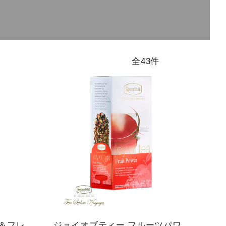
アイスティー
シーズンティ
ハイグレード
全43件
ー
ティー
＆フレ
ジョイオブティー フルーツパワ