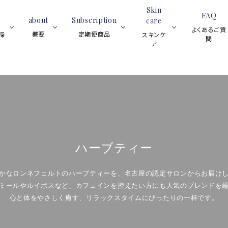
Skin
FAQ
about
Subscription
care
よくあるご質
概要
定期便商品
探
スキンケ
問
ア
ブラックティー
スイーツ
紅茶全般
フレーバーティー
ア
ティーサロ
ロンネフェ
スキン
ブラックティ
ティーベロップ
ンについて
ルトの魅力
ケア全
ー
(ティーバッグ)
と歴史
般
ハーブティー
ルイボスティー
ジョイオブ
(マグカッ
ハーブティー
フルーツハー
ハーブティー
グ)
レモンティー
アイスティー
ブティー
ネイル
かなロンネフェルトのハーブティーを、名古屋の認定サロンからお届け
オイル
スキンケア用品
プ
ミールやルイボスなど、カフェインを控えたい方にも人気のブレンドを
ノンカフェイン
シーズンティー
心と体をやさしく癒す、リラックスタイムにぴったりの一杯です。