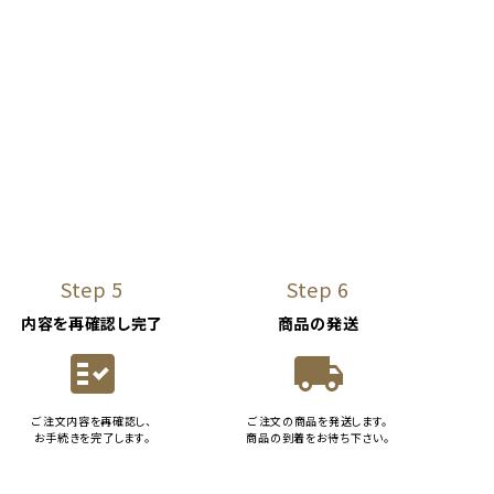
Step 5
Step 6
内容を再確認し完了
商品の発送
fact_check
local_shipping
ご注文内容を再確認し、
ご注文の商品を発送します。
お手続きを完了します。
商品の到着をお待ち下さい。