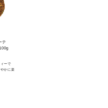
ーテ
00g
ティーで
ろやかに楽