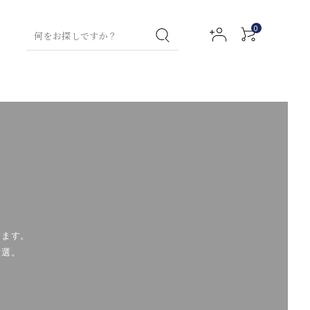
0
イスティー特集
コラム
グリーンティー
お試しセット
ハンド
フレーバーテ
ハンド
フルーツハーブティー
グリーンティ
ボディ
ウォッ
ィー
クリー
ー
ローシ
アクセサリー
ウェルネスティー
シュ
ム
ョン
ミルクティー
ティー
（デトックス用）
プ用ティーバッ
ルイボスティ
ウェルネステ
チャイ
マタニティ
ネイル
ー
ファブ
ィー
アロマ
します。
セラム
リック
（デトックス
バスオ
チギフト
その他商品
厳選。
スプレ
用）
イル
ー
ハイグレードティー
チャイ