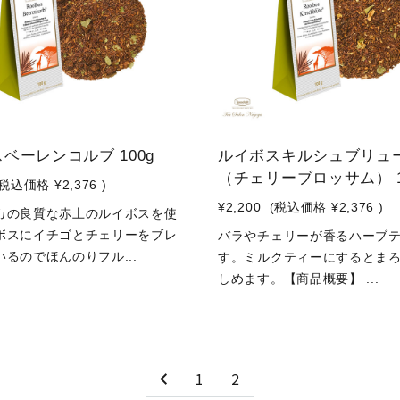
ベーレンコルブ 100g
ルイボスキルシュブリュ
（チェリーブロッサム） 1
(税込価格
¥2,376
)
¥2,200
(税込価格
¥2,376
)
カの良質な赤土のルイボスを使
ボスにイチゴとチェリーをブレ
バラやチェリーが香るハーブ
るのでほんのりフル...
す。ミルクティーにするとま
しめます。【商品概要】 ...
1
2