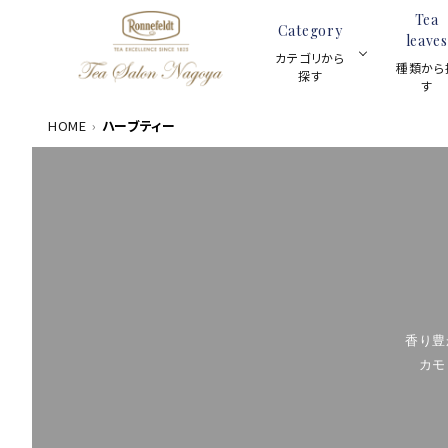
Tea
Category
leaves
カテゴリから
種類から
探す
す
HOME
ハーブティー
数量限定商品
ACCOUNT MENU
茶葉100g
meeting_room
person
ログイン
新規会員登録
カテゴリーから探す
香り豊
ギフトセット
種類から探す
カモ
スキンケア