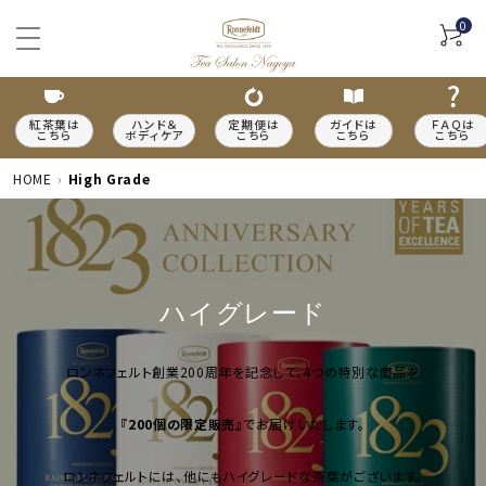
0
紅茶葉は
ハンド＆
定期便は
ガイドは
ＦＡＱは
こちら
ボディケア
こちら
こちら
こちら
HOME
High Grade
ACCOUNT MENU
ハイグレード
meeting_room
person
ログイン
新規会員登録
ロンネフェルト創業200周年を記念して、4つの特別な商品を
カテゴリーから探す
『200個の限定販売』
でお届けいたします。
種類から探す
ロンネフェルトには、他にもハイグレードな茶葉がございます。