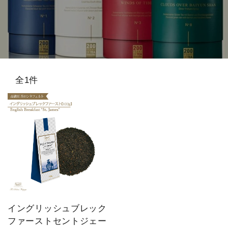
スキンケア
概要
定期購入商品
全1件
ご利用ガイド
プライバシーポリシー
特定商取引法について
お問い合わせ
イングリッシュブレック
ファーストセントジェー