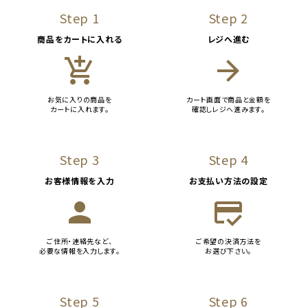
Step 1
Step 2
商品をカートに入れる
レジへ進む
add_shopping_cart
arrow_forward
お気に入りの商品を
カート画面で商品と金額を
カートに入れます。
確認しレジへ進みます。
Step 3
Step 4
お客様情報を入力
お支払い方法の設定
person
credit_score
ご住所・連絡先など、
ご希望の決済方法を
必要な情報を入力します。
お選び下さい。
Step 5
Step 6