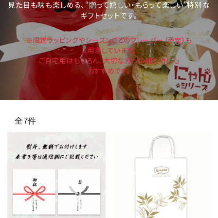
見た目も味も楽しめる、“贈って嬉しい・もらって楽しい”特別な
スキンケア
ギフトセットです。
概要
※限定ラッピングやシーズンごとのフレーバー（予定）も
ご用意しています。
定期購入商品
ご自宅用はもちろん、大切な方への贈り物にも
おすすめです。
ご利用ガイド
プライバシーポリシー
全7件
特定商取引法について
お問い合わせ