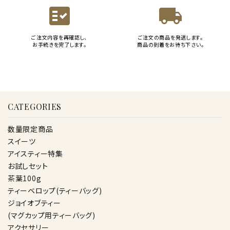
fact_check
local_shipping
ご注文内容を再確認し、
ご注文の商品を発送します。
お手続きを完了します。
商品の到着をお待ち下さい。
CATEGORIES
数量限定商品
スイーツ
アイスティー特集
お試しセット
茶葉100g
ティーベロップ(ティーバッグ)
ジョイオブティー
(マグカップ用ティーバッグ)
アクセサリー