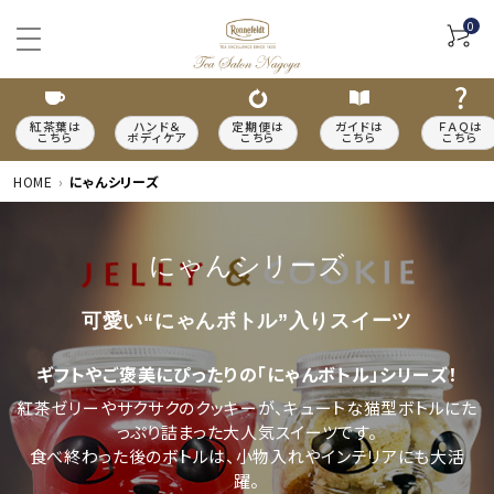
0
紅茶葉は
ハンド＆
定期便は
ガイドは
ＦＡＱは
こちら
ボディケア
こちら
こちら
こちら
HOME
にゃんシリーズ
にゃんシリーズ
ACCOUNT MENU
可愛い“にゃんボトル”入りスイーツ
meeting_room
person
ログイン
新規会員登録
ギフトやご褒美にぴったりの「にゃんボトル」シリーズ！
カテゴリーから探す
紅茶ゼリーやサクサクのクッキーが、キュートな猫型ボトルにた
っぷり詰まった大人気スイーツです。
種類から探す
食べ終わった後のボトルは、小物入れやインテリアにも大活
躍。