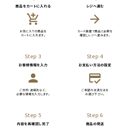
商品をカートに入れる
レジへ進む
add_shopping_cart
arrow_forward
お気に入りの商品を
カート画面で商品と金額を
カートに入れます。
確認しレジへ進みます。
Step 3
Step 4
お客様情報を入力
お支払い方法の設定
person
credit_score
ご住所・連絡先など、
ご希望の決済方法を
必要な情報を入力します。
お選び下さい。
Step 5
Step 6
内容を再確認し完了
商品の発送