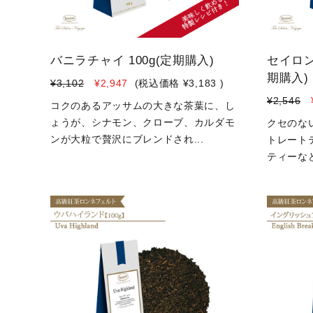
バニラチャイ 100g(定期購入)
セイロン
期購入)
¥3,102
¥2,947
(税込価格
¥3,183
)
¥2,546
コクのあるアッサムの大きな茶葉に、し
ょうが、シナモン、クローブ、カルダモ
クセのな
ンが大粒で贅沢にブレンドされ...
トレート
ティーなど