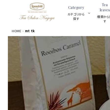
Tea
Category
leaves
カテゴリから
種類から
探す
す
HOME
mt tk
数量限定商品
ACCOUNT MENU
茶葉100g
meeting_room
person
ログイン
新規会員登録
カテゴリーから探す
ギフトセット
種類から探す
スキンケア