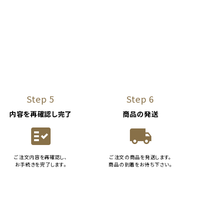
Step 5
Step 6
内容を再確認し完了
商品の発送
fact_check
local_shipping
ご注文内容を再確認し、
ご注文の商品を発送します。
お手続きを完了します。
商品の到着をお待ち下さい。