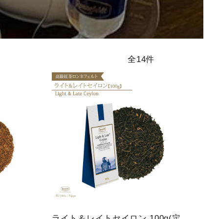
アイスティー
シーズンティ
ハイグレード
全14件
ー
ティー
ライト＆レイトセイロン 100g(定