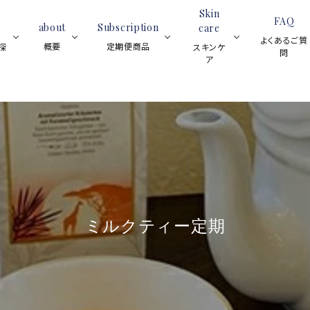
Skin
FAQ
about
Subscription
care
よくあるご質
概要
定期便商品
探
スキンケ
問
ア
ブラックティー
スイーツ
紅茶全般
フレーバーティー
ア
ティーサロ
ロンネフェ
スキン
ブラックティ
ティーベロップ
ンについて
ルトの魅力
ケア全
ー
(ティーバッグ)
と歴史
般
ハーブティー
ルイボスティー
ジョイオブ
(マグカッ
フルーツハー
ハーブティー
グ)
レモンティー
ミルクティー定期
アイスティー
ブティー
ネイル
オイル
スキンケア用品
プ
ノンカフェイン
シーズンティー