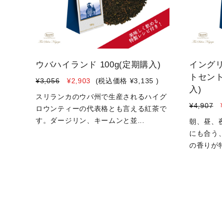
ウバハイランド 100g(定期購入)
イング
トセント
¥3,056
¥2,903
(税込価格
¥3,135
)
入)
スリランカのウバ州で生産されるハイグ
¥4,907
ロウンティーの代表格とも言える紅茶で
す。ダージリン、キームンと並...
朝、昼、
にも合う
の香りが特