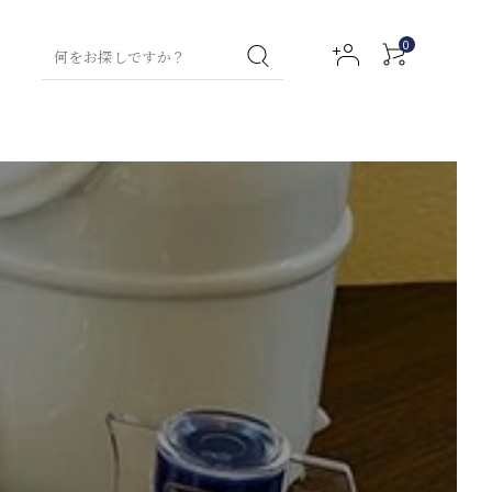
0
イスティー特集
コラム
グリーンティー
お試しセット
ハンド
フレーバーテ
ハンド
フルーツハーブティー
グリーンティ
ボディ
ウォッ
ィー
クリー
ー
ローシ
アクセサリー
ウェルネスティー
シュ
ム
ョン
ミルクティー
ティー
（デトックス用）
プ用ティーバッ
ルイボスティ
ウェルネステ
チャイ
マタニティ
ネイル
ー
ファブ
ィー
アロマ
セラム
リック
（デトックス
バスオ
チギフト
その他商品
スプレ
用）
イル
ー
ハイグレードティー
チャイ