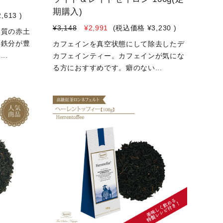
期購入)
2,613
)
¥3,148
¥2,991
(税込価格
¥3,230
)
良質の赤土
、鉄分が豊
カフェインを真空状態にして除去したデ
..
カフェインティー。カフェインが気にな
る方におすすめです。癖のない...