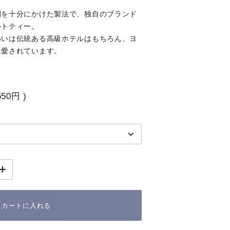
間を十分にかけた製法で、独自のブランド
ルトティー。
わいは伝統ある高級ホテルはもちろん、ヨ
に愛されています。
550円
)
カートに入れる