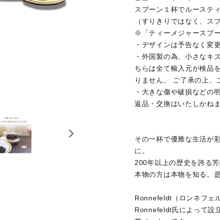
ミルクティ
レモンティ
スプーン１杯でルースティ
ハイ
ー
ー
（すりきりではなく、ス
※「ティーメジャースプ
ネイ
・デザインは予告なく変
ルフ
・外国製の為、小さなキ
マタニティ
ノンカフェ
ァイ
ちらは全て輸入元が検品
イン
ル・
りません。 ご了承の上、
ケア
・大きな傷や破損などの
グッ
返品・交換はいたしかね
ズ
ティーベロ
ジョイオブ
ップ
ティー
その一杯で優雅な生活が
に。
200年以上の歴史を誇る
本物の方は本物を知る。
Ronnefeldt（ロンネフェル
Ronnefeldt氏によっ