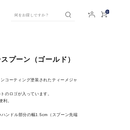
0
ティー特集
グリーンティー
コラム
お試しセット
ハン
フレーバー
ハン
フルーツハーブティ
グリーンテ
ボデ
ースプーン（ゴールド）
ドウ
ティー
ドク
ー
ィー
ィロ
アクセサリー
ォッ
リー
ーシ
ー
シュ
ム
ョン
タンコーティング塗装されたティーメジャ
ミルクティー
ティーバッ
ルネスティー
ルイボステ
ウェルネス
ルトのロゴが入っています。
トックス用）
ィー
ティー
便利。
ネイ
ファ
（デトック
アロ
フト
ルセ
ブリ
ス用）
マバ
チャイ
マタニティ
×ハンドル部分の幅1.5cm（スプーン先端
ラム
ック
スオ
スプ
イル
チャイ