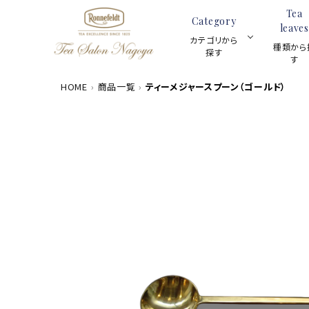
Tea
Category
leaves
カテゴリから
種類から
探す
す
HOME
商品一覧
ティーメジャースプーン（ゴールド）
数量限定商品
ACCOUNT MENU
茶葉100g
meeting_room
person
ログイン
新規会員登録
カテゴリーから探す
ギフトセット
種類から探す
スキンケア