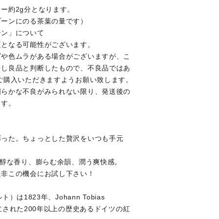
レー
アイスティ
ー約2g分となります。
グレードティー
ー
プーンにのる茶葉の量です）
ーン」について
更となる可能性がございます。
ズや色ムラがある場合がございますが、こ
シーズンテ
ハイグレー
をし良品と判断したもので、不良品ではあ
ィー
ドティー
ご購入いただきますようお願い致します。
明らかな不良がみられない限り、発送後の
ます。
彩った。ちょっとした贅沢をいつも手元
芳醇な香り、膨らむ余韻、潤う爽快感。
是非この機会にお試し下さい！
ト）は1823年、Johann Tobias
て設立された200年以上の歴史あるドイツの紅