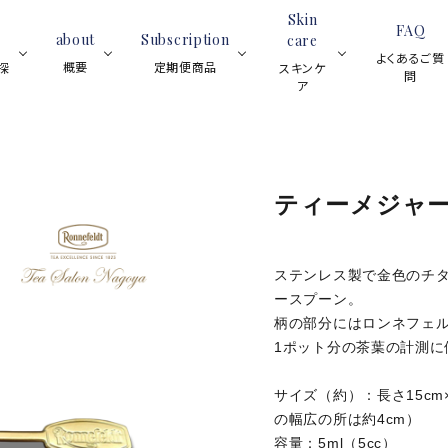
Skin
FAQ
about
Subscription
care
よくあるご質
概要
定期便商品
探
スキンケ
問
ア
ブラックティー
スイーツ
紅茶全般
フレーバーティー
アイス
ティーサロ
ロンネフェ
スキ
ブラックテ
ティーメジャ
ティーベロップ
ンについて
ルトの魅力
ンケ
ィー
(ティーバッグ)
と歴史
ア全
ジョイオブティ
般
ハーブティー
ルイボスティー
ステンレス製で金色のチ
(マグカップ用
ースプーン。
フルーツハ
ハーブティ
グ)
ウェ
柄の部分にはロンネフェ
ーブティー
ー
（デ
1ポット分の茶葉の計測に
ネイ
スキンケア用品
プチギ
ルオ
レモンティー
アイスティー
サイズ（約）：長さ15cm
イル
の幅広の所は約4cm）
容量：5ml（5cc）
ノンカフェイン
シーズンティー