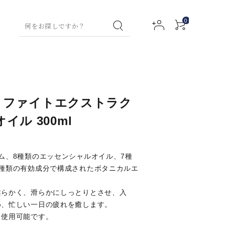
0
ティー特集
グリーンティー
コラム
お試しセット
ハン
フレーバー
ハン
フルーツハーブティ
グリーンテ
ボデ
Voce ファイトエクストラク
ドウ
ティー
ドク
ー
ィー
ィロ
アクセサリー
イル 300ml
ォッ
リー
ーシ
ー
シュ
ム
ョン
ミルクティー
ティーバッ
ルネスティー
ルイボステ
ウェルネス
ム、8種類のエッセンシャルオイル、7種
トックス用）
ィー
ティー
2種類の有効成分で構成されたボタニカルエ
ネイ
ファ
（デトック
アロ
フト
その他商品
ルセ
ブリ
ス用）
マバ
柔らかく、滑らかにしっとりとさせ、入
チャイ
マタニティ
ラム
ック
スオ
め、忙しい一日の疲れを癒します。
スプ
イル
も使用可能です。
チャイ