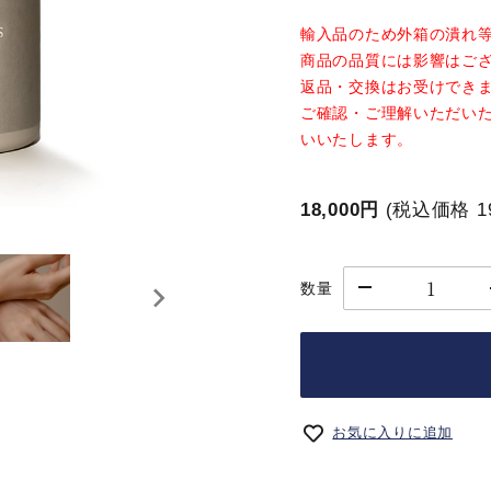
ミルクティ
レモンティ
輸入品のため外箱の潰れ
ハイ
ー
ー
商品の品質には影響はご
返品・交換はお受けでき
ネイ
ご確認・ご理解いただい
ルフ
マタニティ
いいたします。
ノンカフェ
ァイ
イン
ル・
ケア
18,000円
(税込価格
1
グッ
ズ
ティーベロ
ジョイオブ
ップ
ティー
数量
お気に入りに追加