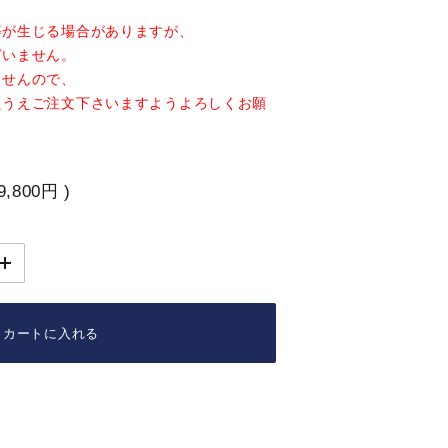
レー
アイスティ
等が生じる場合がありますが、
グレードティー
ー
ざいません。
ませんので、
たうえご注文下さいますようよろしくお願
シーズンテ
ハイグレー
ィー
ドティー
9,800円
)
カートに入れる