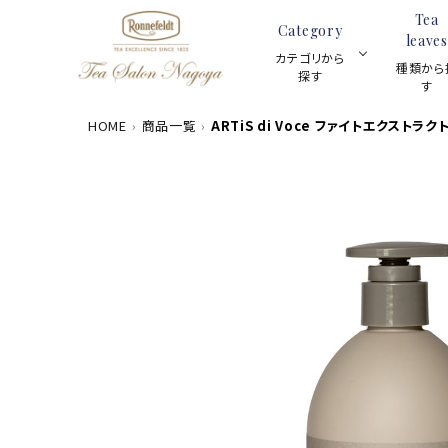
Tea
Category
leaves
カテゴリから
種類から
探す
す
HOME
商品一覧
ARTiS di Voce ファイトエクストラク
数量限定商品
ACCOUNT MENU
茶葉100g
meeting_room
person
ログイン
新規会員登録
カテゴリーから探す
ギフトセット
種類から探す
スキンケア