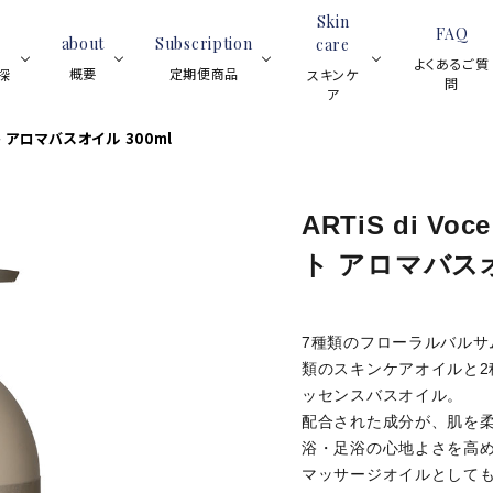
Skin
FAQ
about
Subscription
care
よくあるご質
概要
定期便商品
探
スキンケ
問
ア
ト アロマバスオイル 300ml
ブラックティー
スイーツ
紅茶全般
フレーバーティー
アイス
ティーサロ
ロンネフェ
スキ
ブラックテ
ARTiS di 
ティーベロップ
ンについて
ルトの魅力
ンケ
ィー
ト アロマバスオ
(ティーバッグ)
と歴史
ア全
ジョイオブティ
般
ハーブティー
ルイボスティー
(マグカップ用
フルーツハ
ハーブティ
グ)
ウェ
7種類のフローラルバルサ
ーブティー
ー
（デ
類のスキンケアオイルと
ネイ
ッセンスバスオイル。
スキンケア用品
プチギ
ルオ
配合された成分が、肌を
レモンティー
アイスティー
イル
浴・足浴の心地よさを高
マッサージオイルとして
ノンカフェイン
シーズンティー