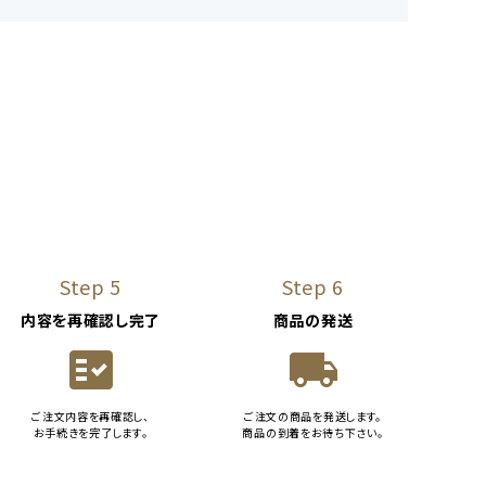
Step 5
Step 6
内容を再確認し完了
商品の発送
fact_check
local_shipping
ご注文内容を再確認し、
ご注文の商品を発送します。
お手続きを完了します。
商品の到着をお待ち下さい。