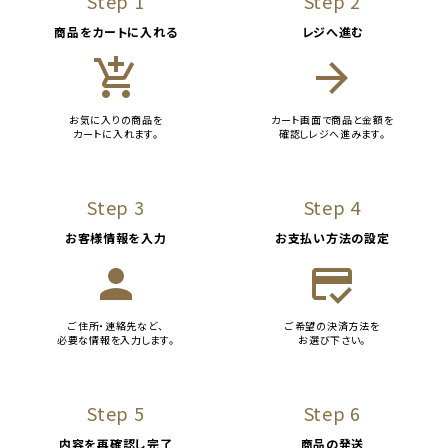
Step 1
Step 2
商品をカートに入れる
レジへ進む
add_shopping_cart
arrow_forward
お気に入りの商品を
カート画面で商品と金額を
カートに入れます。
確認しレジへ進みます。
Step 3
Step 4
お客様情報を入力
お支払い方法の設定
person
credit_score
ご住所・連絡先など、
ご希望の決済方法を
必要な情報を入力します。
お選び下さい。
Step 5
Step 6
内容を再確認し完了
商品の発送