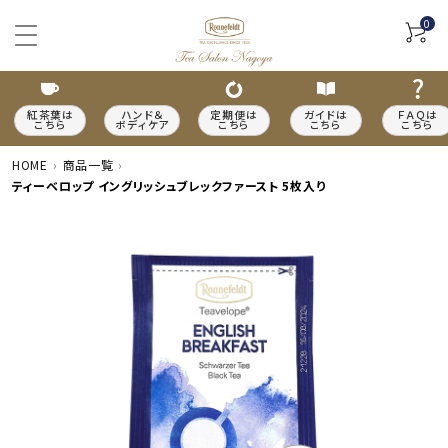
0
紅茶葉は
ハンド＆
定期便は
ガイドは
ＦＡＱは
こちら
ボディケア
こちら
こちら
こちら
HOME
商品一覧
ティーベロップ イングリッシュブレックファースト 5枚入り
ACCOUNT MENU
meeting_room
person
ログイン
新規会員登録
カテゴリーから探す
種類から探す