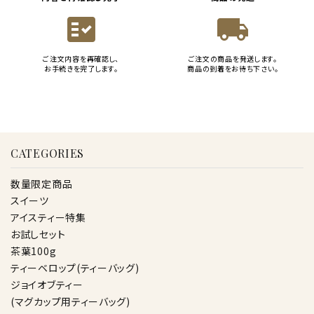
fact_check
local_shipping
ご注文内容を再確認し、
ご注文の商品を発送します。
お手続きを完了します。
商品の到着をお待ち下さい。
CATEGORIES
数量限定商品
スイーツ
アイスティー特集
お試しセット
茶葉100g
ティーベロップ(ティーバッグ)
ジョイオブティー
(マグカップ用ティーバッグ)