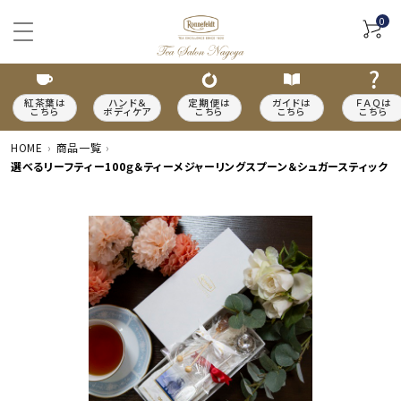
0
紅茶葉は
ハンド＆
定期便は
ガイドは
ＦＡＱは
こちら
ボディケア
こちら
こちら
こちら
HOME
商品一覧
選べるリーフティー100ｇ＆ティーメジャーリングスプーン＆シュガースティック
ACCOUNT MENU
meeting_room
person
ログイン
新規会員登録
カテゴリーから探す
種類から探す