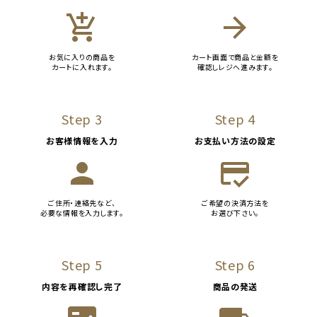
add_shopping_cart
arrow_forward
お気に入りの商品を
カート画面で商品と金額を
カートに入れます。
確認しレジへ進みます。
Step 3
Step 4
お客様情報を入力
お支払い方法の設定
person
credit_score
ご住所・連絡先など、
ご希望の決済方法を
必要な情報を入力します。
お選び下さい。
Step 5
Step 6
内容を再確認し完了
商品の発送