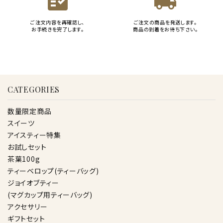
fact_check
local_shipping
ご注文内容を再確認し、
ご注文の商品を発送します。
お手続きを完了します。
商品の到着をお待ち下さい。
CATEGORIES
数量限定商品
スイーツ
アイスティー特集
お試しセット
茶葉100g
ティーベロップ(ティーバッグ)
ジョイオブティー
(マグカップ用ティーバッグ)
アクセサリー
ギフトセット