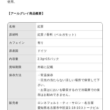
使用。
【アールグレイ商品概要】
名称
紅茶
原材料
紅茶 / 香料（ベルガモット）
カフェイン
有り
原産国
ドイツ
内容量
2.3g×15パック
賞味期限
外箱に記載
保存方法
・常温保存
・日光の当たらない涼しい場所で保管して下
さい。
・お茶はにおいを吸収するので冷蔵庫での保
存はお勧めできません。
販売者
ロンネフェルト・ティ・サロン・名古屋
愛知県名古屋市中区栄1-18-10ストークビル