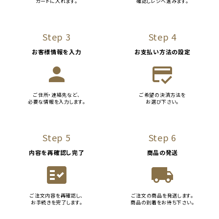
カートに入れます。
確認しレジへ進みます。
Step 3
Step 4
お客様情報を入力
お支払い方法の設定
person
credit_score
ご住所・連絡先など、
ご希望の決済方法を
必要な情報を入力します。
お選び下さい。
Step 5
Step 6
内容を再確認し完了
商品の発送
fact_check
local_shipping
ご注文内容を再確認し、
ご注文の商品を発送します。
お手続きを完了します。
商品の到着をお待ち下さい。