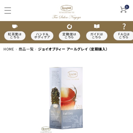
0
紅茶葉は
ハンド＆
定期便は
ガイドは
ＦＡＱは
こちら
ボディケア
こちら
こちら
こちら
HOME
商品一覧
ジョイオブティー アールグレイ （定期購入）
ACCOUNT MENU
meeting_room
person
ログイン
新規会員登録
カテゴリーから探す
種類から探す