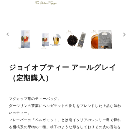
スキンケア
概要
定期購入商品
ご利用ガイド
プライバシーポリシー
ジョイオブティー アールグレイ
（定期購入）
特定商取引法について
お問い合わせ
マグカップ用のティーバッグ。
ダージリンの茶葉にベルガモットの香りをブレンドした上品な味わ
いのティー。
フレーバーの「ベルガモット」とは南イタリアのシシリー島で採れ
る柑橘系の果物の一種。柚子のような形をしておりその皮の香油を