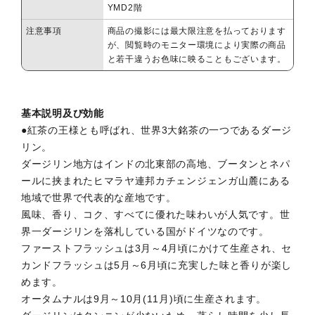
YMD2階
注意事項
商品の撮影には最大限注意を払っております
が、閲覧時のモニター環境により実際の商品
と若干違うお色味に映ることもございます。
基本説明及び効能
●紅茶の王様とも呼ばれ、世界3大銘茶の一つであるダージ
リン。
ダージリン地方はインドの北東部の高地、ブータンとネパ
ールに挟まれたヒマラヤ連邦カチェンジェンガ山麓にある
地域で世界で代表的な産地です。
風味、香り、コク、すべてに優れた味わいが人気です。世
界一ダージリンを落札している国がドイツなのです。
ファーストフラッシュは3月～4月頃にかけて生産され、セ
カンドフラッシュは5月～6月頃に充実した味と香りが楽し
めます。
オータムナルは9月～10月(11月)頃に生産されます。