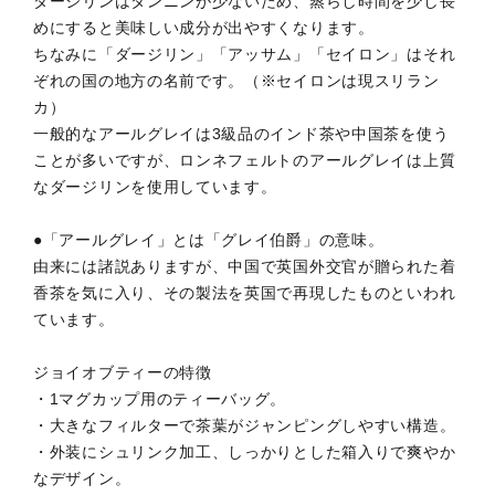
ダージリンはタンニンが少ないため、蒸らし時間を少し長
めにすると美味しい成分が出やすくなります。
ちなみに「ダージリン」「アッサム」「セイロン」はそれ
ぞれの国の地方の名前です。（※セイロンは現スリラン
カ）
一般的なアールグレイは3級品のインド茶や中国茶を使う
ことが多いですが、ロンネフェルトのアールグレイは上質
なダージリンを使用しています。
●「アールグレイ」とは「グレイ伯爵」の意味。
由来には諸説ありますが、中国で英国外交官が贈られた着
香茶を気に入り、その製法を英国で再現したものといわれ
ています。
ジョイオブティーの特徴
・1マグカップ用のティーバッグ。
・大きなフィルターで茶葉がジャンピングしやすい構造。
・外装にシュリンク加工、しっかりとした箱入りで爽やか
なデザイン。