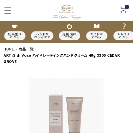
0
紅茶葉は
ハンド＆
定期便は
ガイドは
ＦＡＱは
こちら
ボディケア
こちら
こちら
こちら
HOME
商品一覧
ARTiS di Voce ハイドレーティングハンドクリーム 40g 3305 CEDAR
GROVE
ACCOUNT MENU
meeting_room
person
ログイン
新規会員登録
カテゴリーから探す
種類から探す