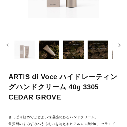
スキンケア
概要
定期購入商品
ご利用ガイド
プライバシーポリシー
特定商取引法について
ARTiS di Voce ハイドレーティン
グハンドクリーム 40g 3305
お問い合わせ
CEDAR GROVE
さっぱり軽めでほどよい保湿感のあるハンドクリーム。
角質層のすみずみへうるおいを与えるヒアルロン酸Na、 セラミド