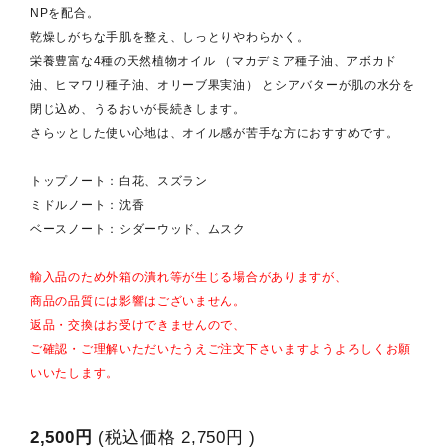
NPを配合。
乾燥しがちな手肌を整え、しっとりやわらかく。
栄養豊富な4種の天然植物オイル （マカデミア種子油、アボカド
油、ヒマワリ種子油、オリーブ果実油） とシアバターが肌の水分を
閉じ込め、うるおいが長続きします。
さらッとした使い心地は、オイル感が苦手な方におすすめです。
トップノート：白花、スズラン
ミドルノート：沈香
ベースノート：シダーウッド、ムスク
輸入品のため外箱の潰れ等が生じる場合がありますが、
商品の品質には影響はございません。
返品・交換はお受けできませんので、
ご確認・ご理解いただいたうえご注文下さいますようよろしくお願
いいたします。
2,500円
(税込価格
2,750円
)