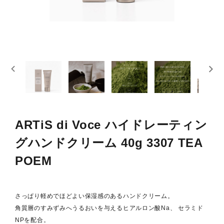
スキンケア
概要
定期購入商品
ご利用ガイド
プライバシーポリシー
ARTiS di Voce ハイドレーティン
特定商取引法について
グハンドクリーム 40g 3307 TEA
お問い合わせ
POEM
さっぱり軽めでほどよい保湿感のあるハンドクリーム。
角質層のすみずみへうるおいを与えるヒアルロン酸Na、 セラミド
NPを配合。