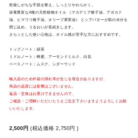
乾燥しがちな手肌を整え、しっとりやわらかく。
栄養豊富な4種の天然植物オイル （マカデミア種子油、アボカド
油、ヒマワリ種子油、オリーブ果実油） とシアバターが肌の水分を
閉じ込め、うるおいが長続きします。
さらッとした使い心地は、オイル感が苦手な方におすすめです。
トップノート：緑茶
ミドルノート：蜂蜜、アーモンドミルク、白花
ベースノート：ムスク、シダーウッド
輸入品のため外箱の潰れ等が生じる場合がありますが、
商品の品質には影響はございません。
返品・交換はお受けできませんので、
ご確認・ご理解いただいたうえご注文下さいますようよろしくお願
いいたします。
2,500円
(税込価格
2,750円
)