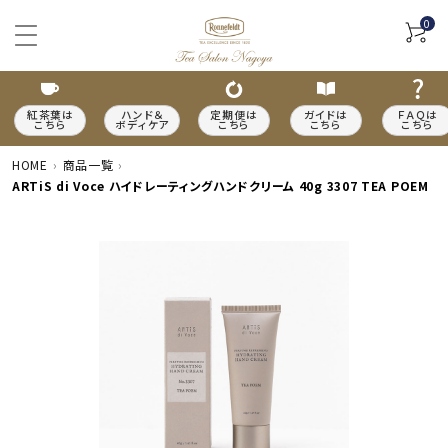
0
紅茶葉は
ハンド＆
定期便は
ガイドは
ＦＡＱは
こちら
ボディケア
こちら
こちら
こちら
HOME
商品一覧
ARTiS di Voce ハイドレーティングハンドクリーム 40g 3307 TEA POEM
ACCOUNT MENU
meeting_room
person
ログイン
新規会員登録
カテゴリーから探す
種類から探す