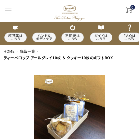
0
紅茶葉は
ハンド＆
定期便は
ガイドは
ＦＡＱは
こちら
ボディケア
こちら
こちら
こちら
HOME
商品一覧
ティーベロップ アールグレイ10枚 ＆ クッキー10枚のギフトBOX
ACCOUNT MENU
meeting_room
person
ログイン
新規会員登録
カテゴリーから探す
種類から探す