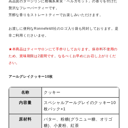
高品質のダージリンに柑橘系果実「ベルガモット」の香りを付けた
贅沢なフレーバーティーです。
芳醇な香りをストレートティーでお楽しみいただけます。
お渡しに便利なRonnefeldt社のロゴ入り袋も同封しております。是
非ご利用くださいませ。
★本商品はティーサロンにて手作りしております。保存料不使用の
ため、賞味期限は2週間です。なるべくお早めにお召し上がりくだ
さい。
アールグレイクッキー10枚
名称
クッキー
内容量
スペシャルアールグレイのクッキー10
枚パック×1
原材料
バター、粉糖(グラニュー糖、オリゴ
糖)、小麦粉、紅茶