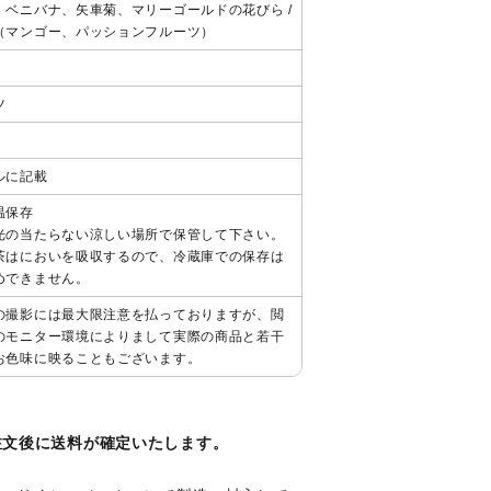
レー
、ベニバナ、矢車菊、マリーゴールドの花びら /
アイスティ
（マンゴー、パッションフルーツ）
グレードティー
ー
ツ
シーズンテ
ハイグレー
ィー
ドティー
ルに記載
温保存
光の当たらない涼しい場所で保管して下さい。
茶はにおいを吸収するので、冷蔵庫での保存は
めできません。
の撮影には最大限注意を払っておりますが、閲
のモニター環境によりまして実際の商品と若干
お色味に映ることもございます。
注文後に送料が確定いたします。