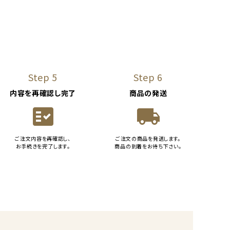
Step 5
Step 6
内容を再確認し完了
商品の発送
fact_check
local_shipping
ご注文内容を再確認し、
ご注文の商品を発送します。
お手続きを完了します。
商品の到着をお待ち下さい。