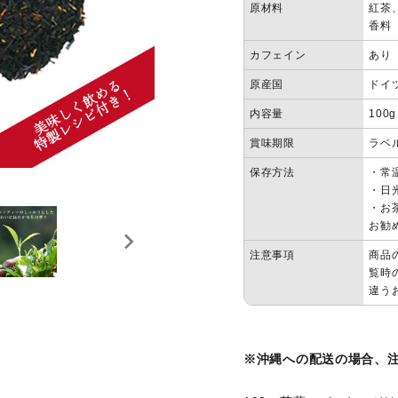
原材料
紅茶
ミルクティ
レモンティ
香料
ハイ
ー
ー
カフェイン
あり
ネイ
原産国
ドイ
ルフ
マタニティ
ノンカフェ
内容量
100g
ァイ
イン
ル・
賞味期限
ラベ
ケア
保存方法
・常
グッ
・日
ズ
・お
ティーベロ
ジョイオブ
お勧
ップ
ティー
注意事項
商品
覧時
違う
※沖縄への配送の場合、