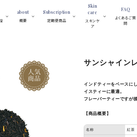
Skin
FAQ
about
Subscription
care
よくあるご質
概要
定期便商品
探
スキンケ
問
ア
ブラックティー
スイーツ
紅茶全般
フレーバーティー
アイス
ティーサロ
ロンネフェ
スキ
ブラックテ
サンシャインレデ
ティーベロップ
ンについて
ルトの魅力
ンケ
ィー
(ティーバッグ)
と歴史
ア全
ジョイオブティ
般
ハーブティー
ルイボスティー
インドティーをベースに
(マグカップ用
イスティーに最適。
フルーツハ
ハーブティ
グ)
ウェ
フレーバーティーですが
ーブティー
ー
（デ
ネイ
スキンケア用品
プチギ
【商品概要】
ルオ
レモンティー
アイスティー
イル
名称
紅茶
ノンカフェイン
シーズンティー