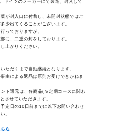
は、ドイツのメーカーにて製造、封入して
茶葉が封入口に付着し、未開封状態ではご
が多少出てくることがございます。
を行っておりますが、
底部に、二重の封をしております。
召し上がりください。
ていただくまで自動継続となります。
の事由による返品は原則お受けできかねま
イント還元は、各商品(※定期コースに関わ
り
とさせていただきます。
予定日の10日前までに以下お問い合わせ
さい。
こちら