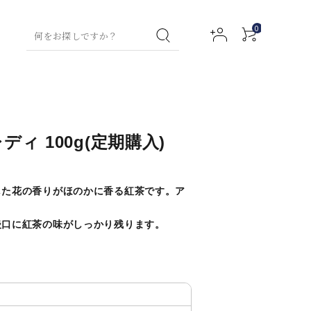
0
ティー特集
グリーンティー
コラム
お試しセット
ハン
フレーバー
ハン
フルーツハーブティ
グリーンテ
ボデ
ィ 100g(定期購入)
ドウ
ティー
ドク
ー
ィー
ィロ
アクセサリー
ォッ
リー
ーシ
ー
シュ
ム
ョン
した花の香りがほのかに香る紅茶です。ア
ミルクティー
ティーバッ
ルネスティー
ルイボステ
ウェルネス
後口に紅茶の味がしっかり残ります。
トックス用）
ィー
ティー
ネイ
ファ
（デトック
アロ
フト
その他商品
ルセ
ブリ
ス用）
マバ
チャイ
マタニティ
ラム
ック
スオ
スプ
イル
チャイ