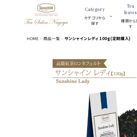
Tea
Category
leaves
カテゴリから
種類から
探す
す
HOME
商品一覧
サンシャインレディ 100g(定期購入)
数量限定商品
ACCOUNT MENU
茶葉100g
meeting_room
person
ログイン
新規会員登録
カテゴリーから探す
ギフトセット
種類から探す
スキンケア