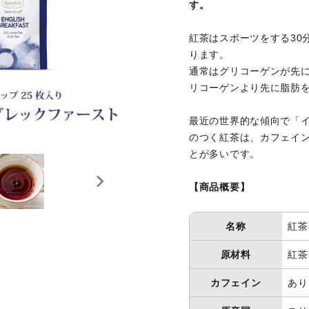
す。
ミルクティ
レモンティ
ハイ
ー
ー
紅茶はスポーツをする30
ります。
ネイ
通常はグリコーゲンが先
ルフ
マタニティ
リコーゲンより先に脂肪
ノンカフェ
ァイ
イン
ル・
最近の世界的な傾向で「
ケア
のつく紅茶は、カフェイ
グッ
とが多いです。
ズ
ティーベロ
ジョイオブ
ップ
ティー
【商品概要】
名称
紅茶
原材料
紅茶
カフェイン
あり