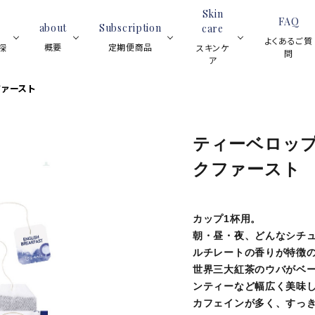
Skin
FAQ
about
Subscription
care
よくあるご質
概要
定期便商品
探
スキンケ
問
ア
ファースト
ブラックティー
スイーツ
紅茶全般
フレーバーティー
アイス
ティーサロ
ロンネフェ
スキ
ブラックテ
ティーベロップ
ティーベロップ
ンについて
ルトの魅力
ンケ
ィー
クファースト
(ティーバッグ)
と歴史
ア全
ジョイオブティ
般
ハーブティー
ルイボスティー
(マグカップ用
フルーツハ
ハーブティ
グ)
ウェ
カップ1杯用。
ーブティー
ー
（デ
朝・昼・夜、どんなシチ
ネイ
ルチレートの香りが特徴
スキンケア用品
プチギ
ルオ
世界三大紅茶のウバがベ
レモンティー
アイスティー
イル
ンティーなど幅広く美味
カフェインが多く、すっ
ノンカフェイン
シーズンティー