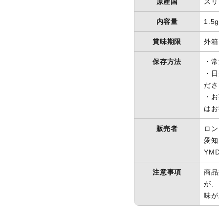
原産国
スリ
内容量
1.5
賞味期限
外箱
保存方法
・常
・日
ださ
・お
はお
販売者
ロン
愛知
YM
注意事項
商品
が、
味が