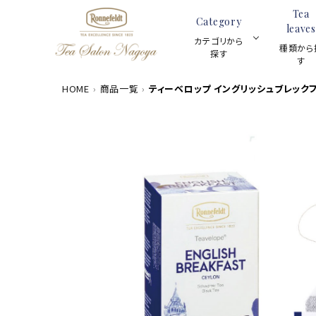
Tea
Category
leaves
カテゴリから
種類から
探す
す
HOME
商品一覧
ティーベロップ イングリッシュブレック
数量限定商品
ACCOUNT MENU
茶葉100g
meeting_room
person
ログイン
新規会員登録
カテゴリーから探す
ギフトセット
種類から探す
スキンケア