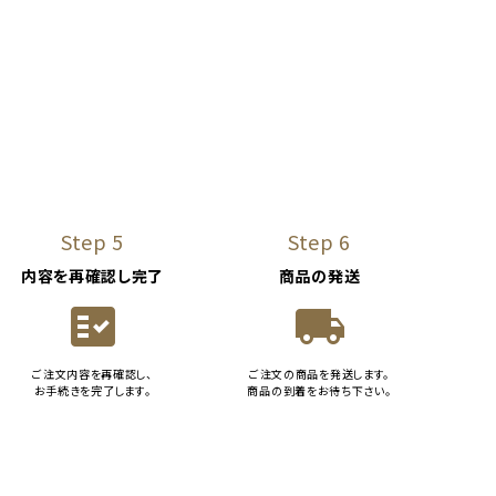
Step 5
Step 6
内容を再確認し完了
商品の発送
fact_check
local_shipping
ご注文内容を再確認し、
ご注文の商品を発送します。
お手続きを完了します。
商品の到着をお待ち下さい。