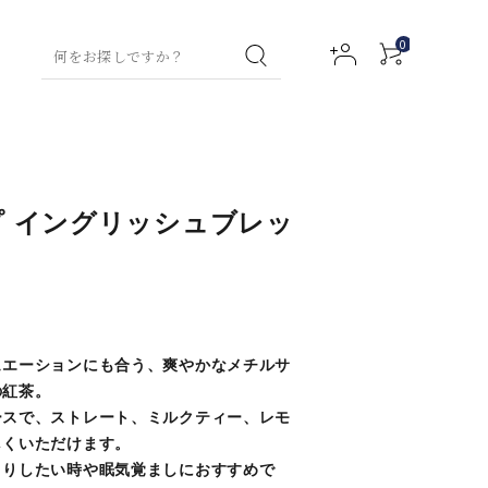
0
ティー特集
グリーンティー
コラム
お試しセット
ハン
フレーバー
ハン
フルーツハーブティ
グリーンテ
ボデ
 イングリッシュブレッ
ドウ
ティー
ドク
ー
ィー
ィロ
アクセサリー
ォッ
リー
ーシ
ー
シュ
ム
ョン
ミルクティー
ティーバッ
ルネスティー
ルイボステ
ウェルネス
トックス用）
ィー
ティー
ュエーションにも合う、爽やかなメチルサ
ネイ
ファ
（デトック
アロ
の紅茶。
フト
ルセ
ブリ
ス用）
マバ
ースで、ストレート、ミルクティー、レモ
チャイ
マタニティ
ラム
ック
スオ
しくいただけます。
スプ
イル
きりしたい時や眠気覚ましにおすすめで
チャイ