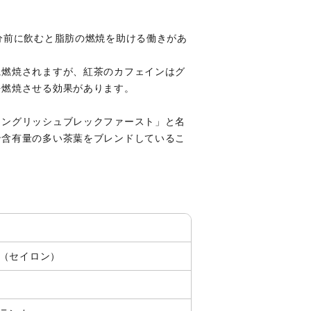
レー
アイスティ
グレードティー
ー
分前に飲むと脂肪の燃焼を助ける働きがあ
に燃焼されますが、紅茶のカフェインはグ
を燃焼させる効果があります。
シーズンテ
ハイグレー
ィー
ドティー
イングリッシュブレックファースト」と名
ン含有量の多い茶葉をブレンドしているこ
（セイロン）