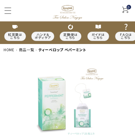
0
紅茶葉は
ハンド＆
定期便は
ガイドは
ＦＡＱは
こちら
ボディケア
こちら
こちら
こちら
HOME
商品一覧
ティーベロップ ペパーミント
ACCOUNT MENU
meeting_room
person
ログイン
新規会員登録
カテゴリーから探す
種類から探す