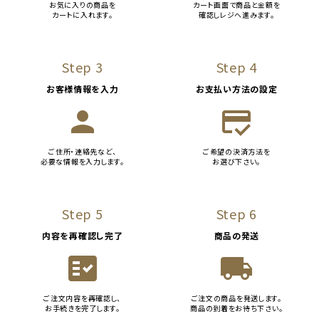
お気に入りの商品を
カート画面で商品と金額を
カートに入れます。
確認しレジへ進みます。
Step 3
Step 4
お客様情報を入力
お支払い方法の設定
person
credit_score
ご住所・連絡先など、
ご希望の決済方法を
必要な情報を入力します。
お選び下さい。
Step 5
Step 6
内容を再確認し完了
商品の発送
fact_check
local_shipping
ご注文内容を再確認し、
ご注文の商品を発送します。
お手続きを完了します。
商品の到着をお待ち下さい。