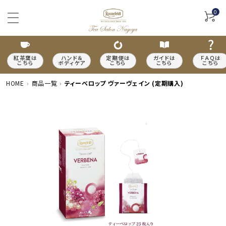
0
紅茶葉は
ハンド＆
定期便は
ガイドは
ＦＡＱは
こちら
ボディケア
こちら
こちら
こちら
HOME
商品一覧
ティーベロップ ヴァーヴェイン (定期購入)
ACCOUNT MENU
meeting_room
person
ログイン
新規会員登録
カテゴリーから探す
種類から探す