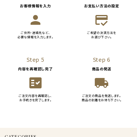
お客様情報を入力
お支払い方法の設定
person
credit_score
ご住所・連絡先など、
ご希望の決済方法を
必要な情報を入力します。
お選び下さい。
Step 5
Step 6
内容を再確認し完了
商品の発送
fact_check
local_shipping
ご注文内容を再確認し、
ご注文の商品を発送します。
お手続きを完了します。
商品の到着をお待ち下さい。
CATEGORIES