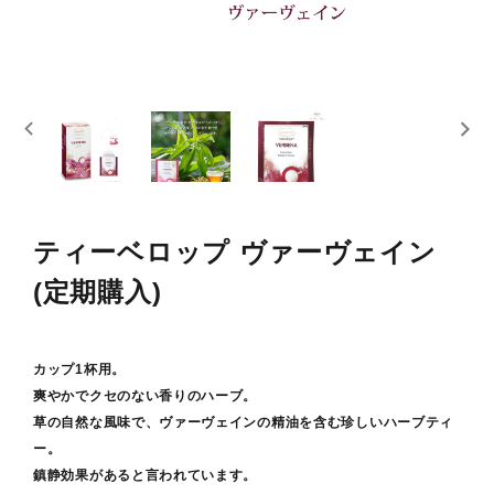
スキンケア
概要
定期購入商品
ご利用ガイド
プライバシーポリシー
ティーベロップ ヴァーヴェイン
(定期購入)
特定商取引法について
お問い合わせ
カップ1杯用。
爽やかでクセのない香りのハーブ。
草の自然な風味で、ヴァーヴェインの精油を含む珍しいハーブティ
ー。
鎮静効果があると言われています。