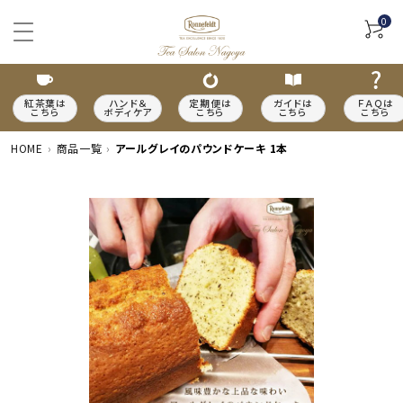
0
紅茶葉は
ハンド＆
定期便は
ガイドは
ＦＡＱは
こちら
ボディケア
こちら
こちら
こちら
HOME
商品一覧
アールグレイのパウンドケーキ 1本
ACCOUNT MENU
meeting_room
person
ログイン
新規会員登録
カテゴリーから探す
種類から探す