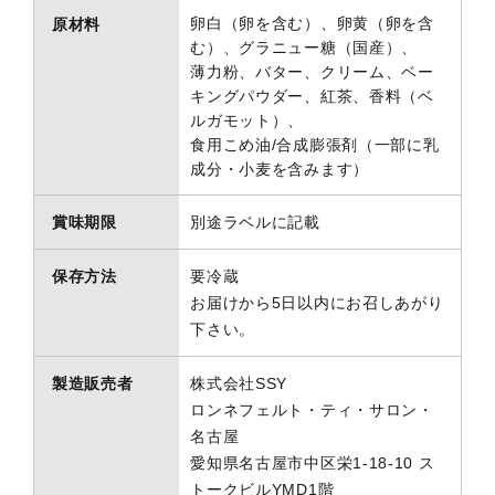
卵白（卵を含む）、卵黄（卵を含
原材料
む）、グラニュー糖（国産）、
薄力粉、バター、クリーム、ベー
キングパウダー、紅茶、香料（ベ
ルガモット）、
食用こめ油/合成膨張剤（一部に乳
成分・小麦を含みます）
賞味期限
別途ラベルに記載
保存方法
要冷蔵
お届けから5日以内にお召しあがり
下さい。
製造販売者
株式会社SSY
ロンネフェルト・ティ・サロン・
名古屋
愛知県名古屋市中区栄1-18-10 ス
トークビルYMD1階