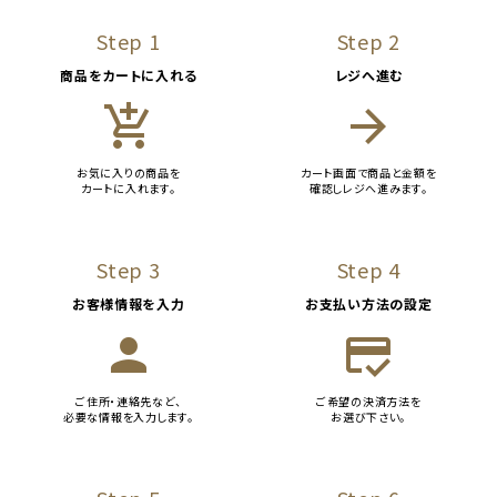
Step 1
Step 2
商品をカートに入れる
レジへ進む
add_shopping_cart
arrow_forward
お気に入りの商品を
カート画面で商品と金額を
カートに入れます。
確認しレジへ進みます。
Step 3
Step 4
お客様情報を入力
お支払い方法の設定
person
credit_score
ご住所・連絡先など、
ご希望の決済方法を
必要な情報を入力します。
お選び下さい。