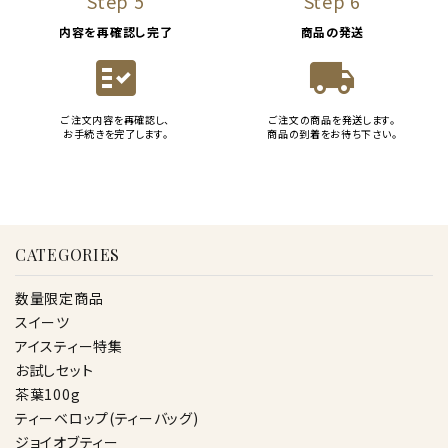
Step 5
Step 6
内容を再確認し完了
商品の発送
fact_check
local_shipping
ご注文内容を再確認し、
ご注文の商品を発送します。
お手続きを完了します。
商品の到着をお待ち下さい。
CATEGORIES
数量限定商品
スイーツ
アイスティー特集
お試しセット
茶葉100g
ティーベロップ(ティーバッグ)
ジョイオブティー