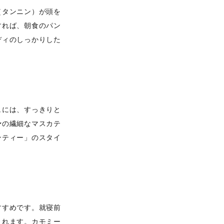
（タンニン）が頭を
すれば、朝食のパン
ディのしっかりした
ュには、すっきりと
ン
の繊細なマスカテ
ンティー」のスタイ
すすめです。就寝前
くれます。カモミー