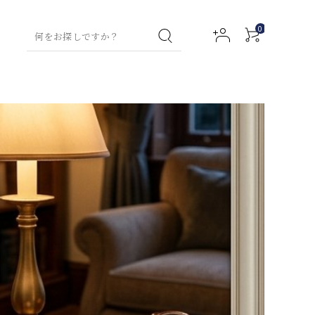
0
ティー特集
グリーンティー
コラム
お試しセット
ハン
フレーバー
ハン
フルーツハーブティ
グリーンテ
ボデ
ドウ
ティー
ドク
ー
ィー
ィロ
アクセサリー
ォッ
リー
ーシ
ー
シュ
ム
ョン
ミルクティー
ティーバッ
ルネスティー
ルイボステ
ウェルネス
トックス用）
ィー
ティー
ネイ
ファ
（デトック
アロ
フト
ルセ
ブリ
ス用）
マバ
チャイ
マタニティ
ラム
ック
スオ
スプ
イル
チャイ