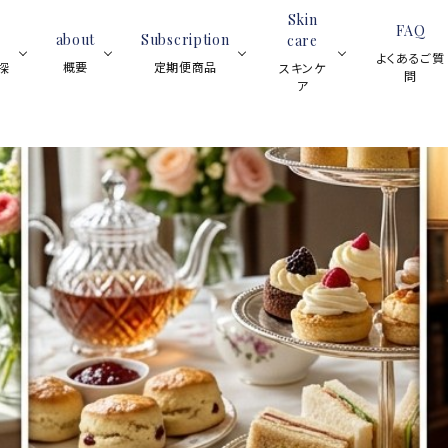
Skin
FAQ
about
Subscription
care
よくあるご質
概要
定期便商品
探
スキンケ
問
ア
ブラックティー
スイーツ
紅茶全般
フレーバーティー
アイス
ティーサロ
ロンネフェ
スキ
ブラックテ
ティーベロップ
ンについて
ルトの魅力
ンケ
ィー
(ティーバッグ)
と歴史
ア全
ジョイオブティ
般
ハーブティー
ルイボスティー
(マグカップ用
フルーツハ
ハーブティ
グ)
ウェ
ーブティー
ー
（デ
ネイ
スキンケア用品
プチギ
ルオ
レモンティー
アイスティー
イル
ノンカフェイン
シーズンティー