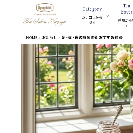
Tea
Category
leaves
カテゴリから
種類から
探す
す
HOME
お知らせ
朝・昼・夜の時間帯別おすすめ紅茶
数量限定商品
ACCOUNT MENU
茶葉100g
meeting_room
person
ログイン
新規会員登録
カテゴリーから探す
ギフトセット
種類から探す
スキンケア