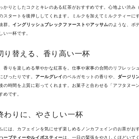
っかりとしたコクとキレのある紅茶がおすすめです。心地よい渋み
のスタートを後押ししてくれます。ミルクを加えてミルクティーに
抜群。
イングリッシュブレックファースト
や
アッサム
のような、ボ
しい一杯です。
切り替える、香り高い一杯
、香りを楽しめる華やかな紅茶を。仕事や家事の合間のリフレッシ
にぴったりです。
アールグレイ
のベルガモットの香りや、
ダージリ
後の時間を上質に彩ってくれます。お菓子と合わせる「アフタヌー
すめです。
終わりに、やさしい一杯
ムには、カフェインを気にせず楽しめるノンカフェインのお茶がお
ハーブティーやルイボスティー
は、一日の緊張をやさしくほどいて