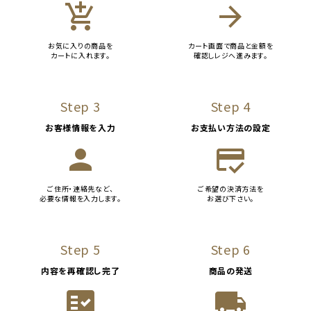
add_shopping_cart
arrow_forward
お気に入りの商品を
カート画面で商品と金額を
カートに入れます。
確認しレジへ進みます。
Step 3
Step 4
お客様情報を入力
お支払い方法の設定
person
credit_score
ご住所・連絡先など、
ご希望の決済方法を
必要な情報を入力します。
お選び下さい。
Step 5
Step 6
内容を再確認し完了
商品の発送
fact_check
local_shipping