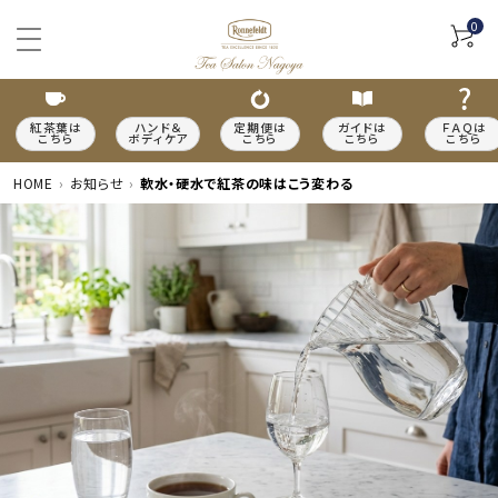
0
紅茶葉は
ハンド＆
定期便は
ガイドは
ＦＡＱは
こちら
ボディケア
こちら
こちら
こちら
HOME
お知らせ
軟水・硬水で紅茶の味はこう変わる
ACCOUNT MENU
meeting_room
person
ログイン
新規会員登録
カテゴリーから探す
種類から探す