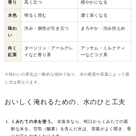
香り
高く立つ
穏やかになる
水色
明るく澄む
濃く深くなる
味わ
渋み・個性が引き立つ
まろやか・渋み控えめ
い
向く
ダージリン・アールグレ
アッサム・ミルクティ
紅茶
イなど香り系
ーなどコク系
※味わいの変化は一般的な傾向であり、水の硬度や茶葉によって感
じ方は異なります。
おいしく淹れるための、水のひと工夫
くみたての水を使う。
水道水なら、蛇口からくみたての新
鮮な水を。空気（酸素）を含んだ水は、茶葉がよく開き、香
りが立ちやすくなります。