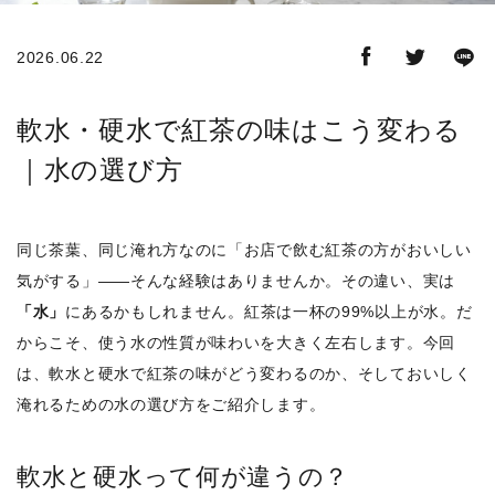
スキンケア
2026.06.22
概要
定期購入商品
軟水・硬水で紅茶の味はこう変わる
｜水の選び方
ご利用ガイド
プライバシーポリシー
同じ茶葉、同じ淹れ方なのに「お店で飲む紅茶の方がおいしい
気がする」――そんな経験はありませんか。その違い、実は
特定商取引法について
「水」
にあるかもしれません。紅茶は一杯の99%以上が水。だ
からこそ、使う水の性質が味わいを大きく左右します。今回
お問い合わせ
は、軟水と硬水で紅茶の味がどう変わるのか、そしておいしく
淹れるための水の選び方をご紹介します。
軟水と硬水って何が違うの？