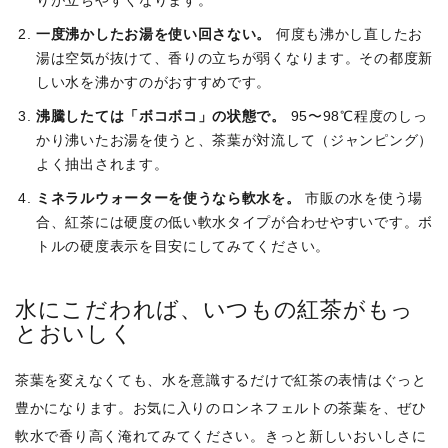
一度沸かしたお湯を使い回さない。
何度も沸かし直したお
湯は空気が抜けて、香りの立ちが弱くなります。その都度新
しい水を沸かすのがおすすめです。
沸騰したては「ボコボコ」の状態で。
95〜98℃程度のしっ
かり沸いたお湯を使うと、茶葉が対流して（ジャンピング）
よく抽出されます。
ミネラルウォーターを使うなら軟水を。
市販の水を使う場
合、紅茶には硬度の低い軟水タイプが合わせやすいです。ボ
トルの硬度表示を目安にしてみてください。
水にこだわれば、いつもの紅茶がもっ
とおいしく
茶葉を変えなくても、水を意識するだけで紅茶の表情はぐっと
豊かになります。お気に入りのロンネフェルトの茶葉を、ぜひ
軟水で香り高く淹れてみてください。きっと新しいおいしさに