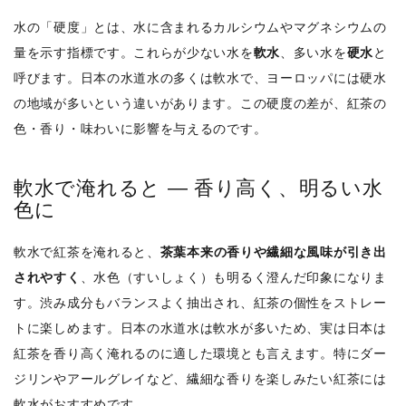
水の「硬度」とは、水に含まれるカルシウムやマグネシウムの
量を示す指標です。これらが少ない水を
軟水
、多い水を
硬水
と
呼びます。日本の水道水の多くは軟水で、ヨーロッパには硬水
の地域が多いという違いがあります。この硬度の差が、紅茶の
色・香り・味わいに影響を与えるのです。
軟水で淹れると ― 香り高く、明るい水
色に
軟水で紅茶を淹れると、
茶葉本来の香りや繊細な風味が引き出
されやすく
、水色（すいしょく）も明るく澄んだ印象になりま
す。渋み成分もバランスよく抽出され、紅茶の個性をストレー
トに楽しめます。日本の水道水は軟水が多いため、実は日本は
紅茶を香り高く淹れるのに適した環境とも言えます。特にダー
ジリンやアールグレイなど、繊細な香りを楽しみたい紅茶には
軟水がおすすめです。