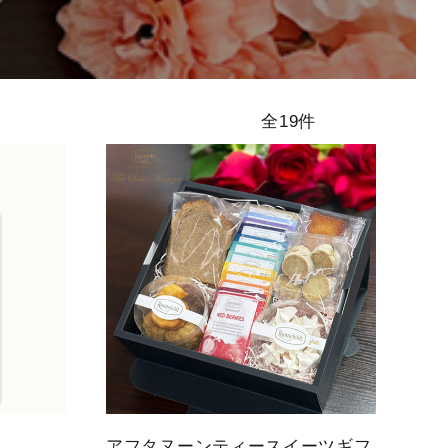
アイスティー
シーズンティ
ハイグレード
全19件
ー
ティー
アフタヌーンティースイーツギフ