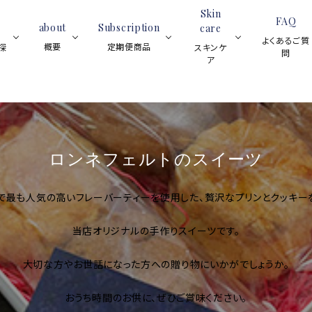
Skin
FAQ
about
Subscription
care
よくあるご質
概要
定期便商品
探
スキンケ
問
ア
ブラックティー
スイーツ
紅茶全般
フレーバーティー
ア
ティーサロ
ロンネフェ
スキン
ブラックティ
ティーベロップ
ンについて
ルトの魅力
ケア全
ー
ロンネフェルトのスイーツ
(ティーバッグ)
と歴史
般
ハーブティー
ルイボスティー
ジョイオブ
で最も人気の高いフレーバーティーを使用した、贅沢なプリンとクッキー
(マグカッ
フルーツハー
ハーブティー
グ)
レモンティー
アイスティー
当店オリジナルの手作りスイーツです。
ブティー
ネイル
オイル
スキンケア用品
プ
大切な方やお世話になった方への贈り物にいかがでしょうか。
ノンカフェイン
シーズンティー
おうち時間のお供に、ぜひご賞味ください。