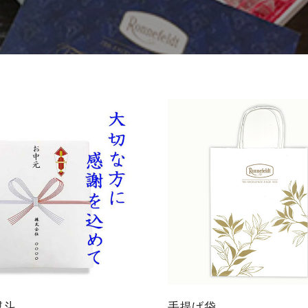
ミルクティー
レモンティー
ネイル
ファイ
マタニティ
ル・ケ
ノンカフェイ
アグッ
ン
ズ
ティーベロッ
ジョイオブテ
プ
ィー
熨斗
手提げ袋