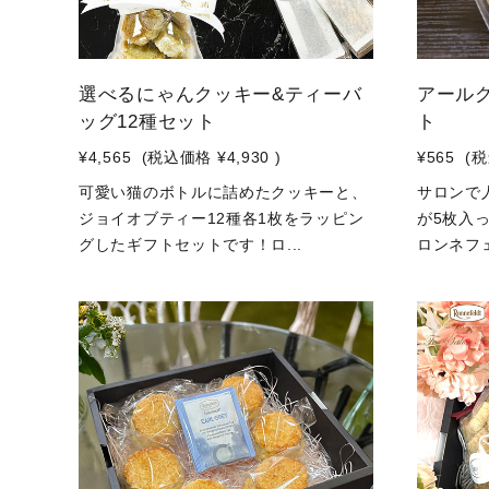
選べるにゃんクッキー&ティーバ
アール
ッグ12種セット
ト
¥4,565
(税込価格
¥4,930
)
¥565
(
可愛い猫のボトルに詰めたクッキーと、
サロンで
ジョイオブティー12種各1枚をラッピン
が5枚入
グしたギフトセットです！ロ...
ロンネフェ