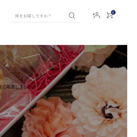
0
イスティー特集
コラム
グリーンティー
お試しセット
ハンド
フレーバーテ
ハンド
フルーツハーブティー
グリーンティ
ボディ
ウォッ
ィー
クリー
ー
ローシ
アクセサリー
ウェルネスティー
シュ
ム
ョン
ミルクティー
ティー
（デトックス用）
をご用意しました。
プ用ティーバッ
ルイボスティ
ウェルネステ
チャイ
マタニティ
ネイル
ー
ファブ
ィー
アロマ
セラム
リック
（デトックス
バスオ
チギフト
その他商品
スプレ
用）
イル
ー
ハイグレードティー
チャイ