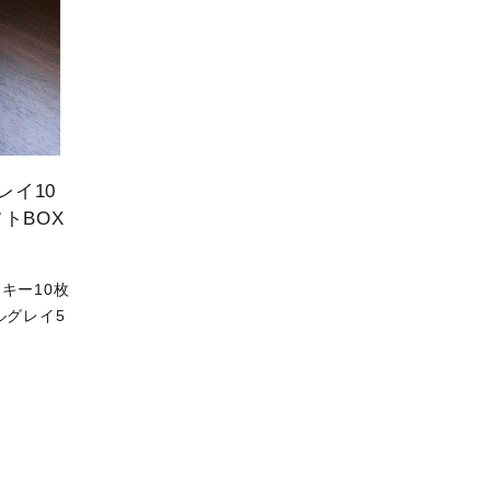
レイ10
フトBOX
キー10枚
ルグレイ5