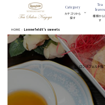
Tea
Category
leaves
カテゴリから
種類から
探す
す
HOME
Lonnefeldt's sweets
数量限定商品
ACCOUNT MENU
茶葉100g
meeting_room
person
ログイン
新規会員登録
ロンネフェルト社
カテゴリーから探す
ギフトセット
種類から探す
スキンケア