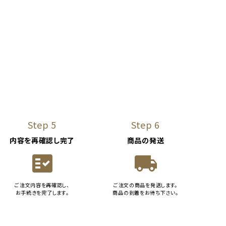
Step 5
Step 6
内容を再確認し完了
商品の発送
fact_check
local_shipping
ご注文内容を再確認し、
ご注文の商品を発送します。
お手続きを完了します。
商品の到着をお待ち下さい。