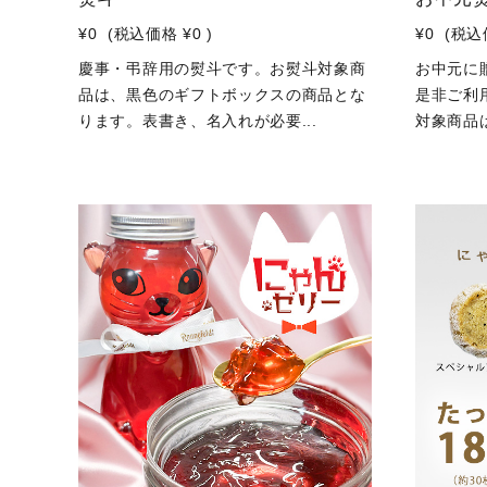
¥0
(税込価格
¥0
)
¥0
(税込
慶事・弔辞用の熨斗です。お熨斗対象商
お中元に
品は、黒色のギフトボックスの商品とな
是非ご利
ります。表書き、名入れが必要...
対象商品は