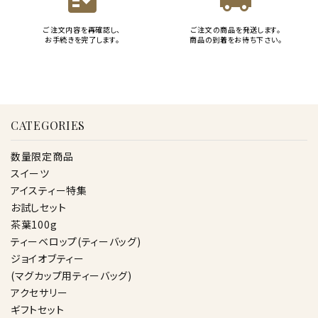
fact_check
local_shipping
ご注文内容を再確認し、
ご注文の商品を発送します。
お手続きを完了します。
商品の到着をお待ち下さい。
CATEGORIES
数量限定商品
スイーツ
アイスティー特集
お試しセット
茶葉100g
ティーベロップ(ティーバッグ)
ジョイオブティー
(マグカップ用ティーバッグ)
アクセサリー
ギフトセット