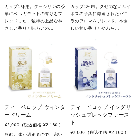
カップ1杯用。ダージリンの茶
カップ1杯用。クセのないルイ
葉にベルガモットの香りをブ
ボスの茶葉に厳選されたバニ
レンドした、独特の上品なや
ラのアロマをブレンド。やさ
さしい香りと味わいの...
しい甘い香りとやわら...
ティーベロップ ウィンタ
ティーベロップ イングリ
ードリーム
ッシュブレックファース
ト
¥2,000
(税込価格
¥2,160
)
¥2,000
(税込価格
¥2,160
)
飲むと体が温まるので、寒い