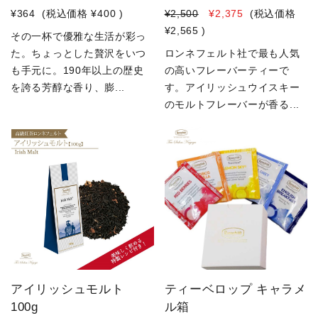
¥364
(税込価格
¥400
)
¥2,500
¥2,375
(税込価格
¥2,565
)
その一杯で優雅な生活が彩っ
た。ちょっとした贅沢をいつ
ロンネフェルト社で最も人気
も手元に。190年以上の歴史
の高いフレーバーティーで
を誇る芳醇な香り、膨...
す。アイリッシュウイスキー
のモルトフレーバーが香る...
アイリッシュモルト
ティーベロップ キャラメ
100g
ル箱