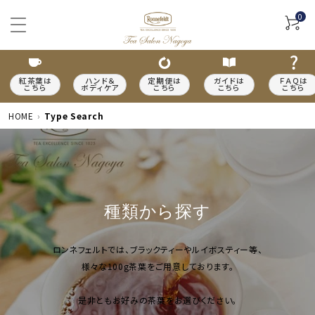
0
紅茶葉は
ハンド＆
定期便は
ガイドは
ＦＡＱは
こちら
ボディケア
こちら
こちら
こちら
HOME
Type Search
ACCOUNT MENU
種類から探す
meeting_room
person
ログイン
新規会員登録
カテゴリーから探す
ロンネフェルトでは、ブラックティーやルイボスティー等、
様々な100g茶葉をご用意しております。
種類から探す
是非ともお好みの茶葉をお選びください。