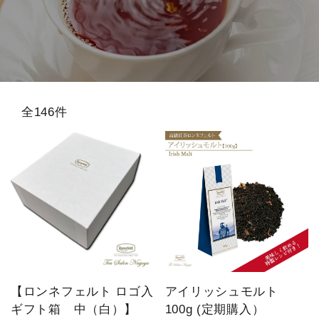
スキンケア
概要
定期購入商品
全146件
ご利用ガイド
プライバシーポリシー
特定商取引法について
お問い合わせ
【ロンネフェルト ロゴ入
アイリッシュモルト
ギフト箱 中（白）】
100g (定期購入）