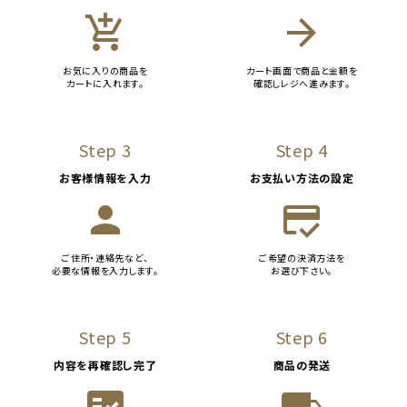
add_shopping_cart
arrow_forward
お気に入りの商品を
カート画面で商品と金額を
カートに入れます。
確認しレジへ進みます。
Step 3
Step 4
お客様情報を入力
お支払い方法の設定
person
credit_score
ご住所・連絡先など、
ご希望の決済方法を
必要な情報を入力します。
お選び下さい。
Step 5
Step 6
内容を再確認し完了
商品の発送